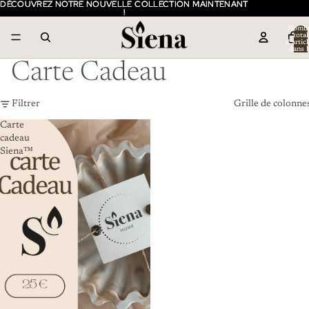
DÉCOUVREZ NOTRE NOUVELLE COLLECTION MAINTENANT
DÉCOUVREZ NOTRE NOUVELLE COLLECTION MAINTENANT
!
!
Nomb
total
d’artic
dans l
panier:
Carte Cadeau
Filtrer
Grille de colonne
Carte
cadeau
Siena™